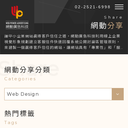
02-2521-6998
Share
網動
分享
讓中小企業網站贏得客戶信任之道，網動廣告科技利用線上企業
視覺形象規劃建立客服信件快速回覆系統公開討論區管理原則，
來建製一個贏得客戶信任的網站，讓網站具有「專業性」和「服
務性」相結合的特點。
Share
網動分享分類
Categories
Web Design
熱門標籤
Tags