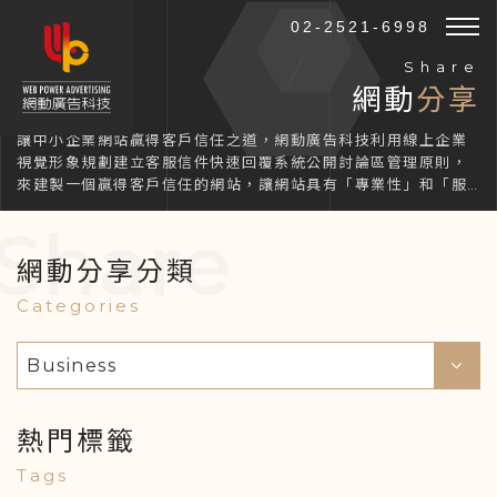
02-2521-6998
Share
網動
分享
讓中小企業網站贏得客戶信任之道，網動廣告科技利用線上企業
視覺形象規劃建立客服信件快速回覆系統公開討論區管理原則，
來建製一個贏得客戶信任的網站，讓網站具有「專業性」和「服
務性」相結合的特點。
Share
網動分享分類
Categories
Business
熱門標籤
Tags